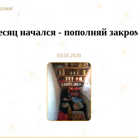
рома!
сяц начался - пополняй закро
03.05.2020