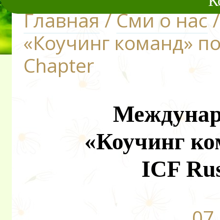
К
Главная
/
Сми о нас
/
«Коучинг команд» под
Chapter
Междунар
«Коучинг ко
ICF Rus
07