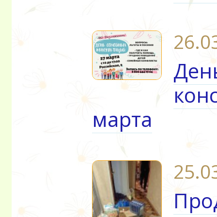
26.0
Ден
кон
марта
25.0
Про