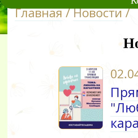
К
Главная
/
Новости
/
Н
02.0
Пря
"Лю
кар