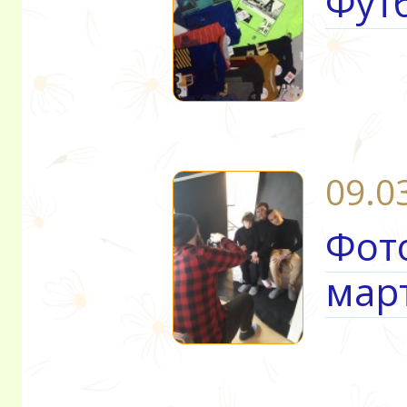
Фут
09.0
Фото
мар