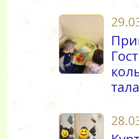
29.0
При
Гост
кол
тал
28.0
Кур