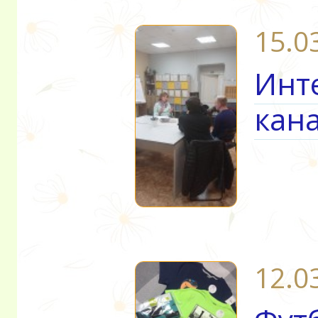
15.0
Инт
кан
12.0