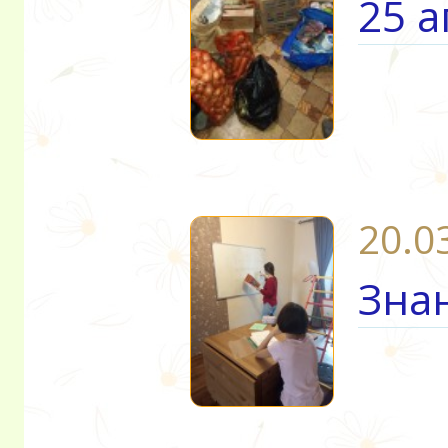
25 
20.0
Зна