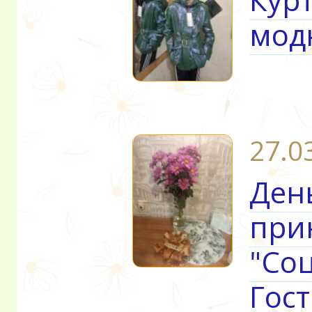
мод
27.0
Ден
при
"Со
Гос