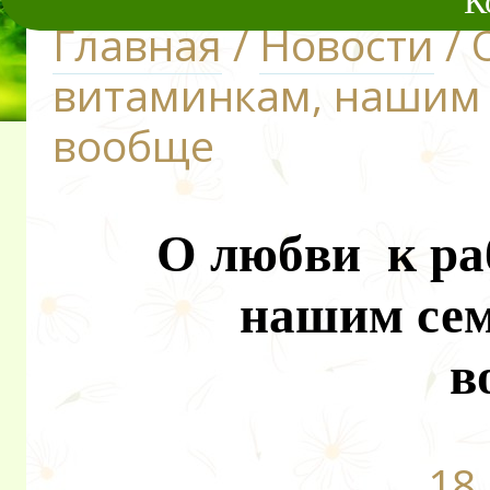
К
Главная
/
Новости
/ 
витаминкам, нашим 
вообще
О любви к ра
нашим сем
в
18