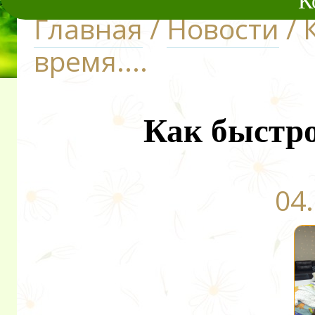
К
Главная
/
Новости
/ 
время....
Как быстро 
04