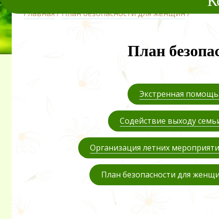
К
Главная
/
План безопасности для женщин
/
План безопа
Экстренная помощь 
Содействие выходу семьи
Организация летних мероприяти
План безопасности для женщ