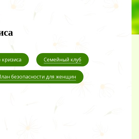
иса
 кризиса
Семейный клуб
План безопасности для женщин