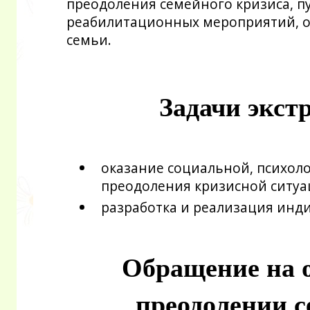
преодоления семейного кризиса, п
реабилитационных мероприятий, 
семьи.
Задачи экст
​оказание социальной, психол
преодоления кризисной ситу
разработка и реализация ин
​Обращение на 
преодолении с