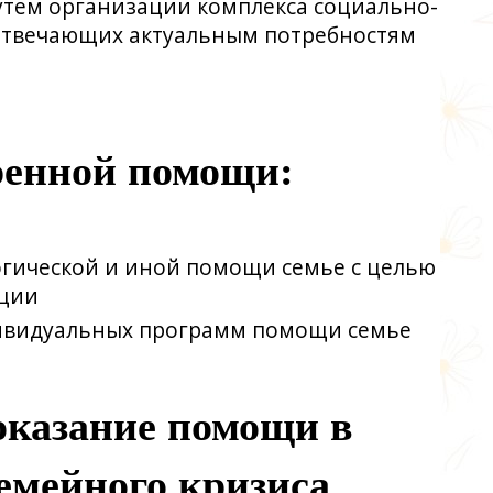
утем организации комплекса социально-
отвечающих актуальным потребностям
ренной помощи:
огической и иной помощи семье с целью
ации
дивидуальных программ помощи семье
оказание помощи в
емейного кризиса