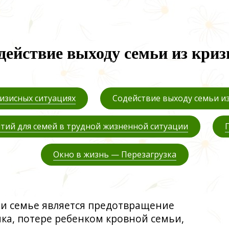
действие выходу семьи из криз
изисных ситуациях
Содействие выходу семьи из
тий для семей в трудной жизненной ситуации
Окно в жизнь — Перезагрузка
и семье является предотвращение
ка, потере ребенком кровной семьи,